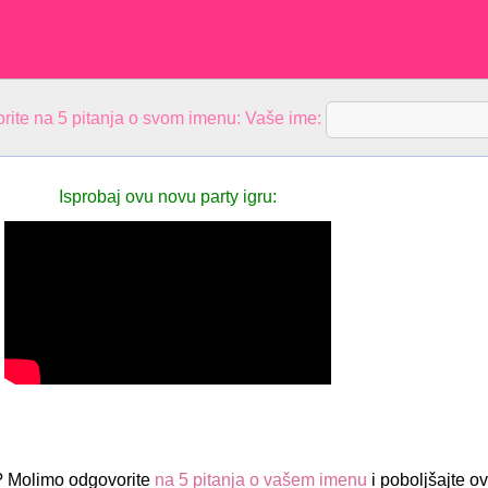
rite na 5 pitanja o svom imenu: Vaše ime:
Isprobaj ovu novu party igru:
l? Molimo odgovorite
na 5 pitanja o vašem imenu
i poboljšajte ov