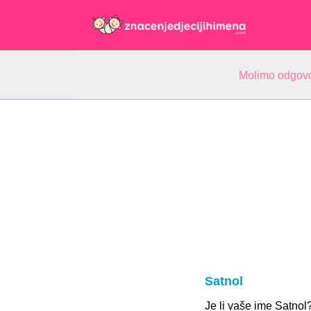
Molimo odgovo
Satnol
Je li vaše ime Satno