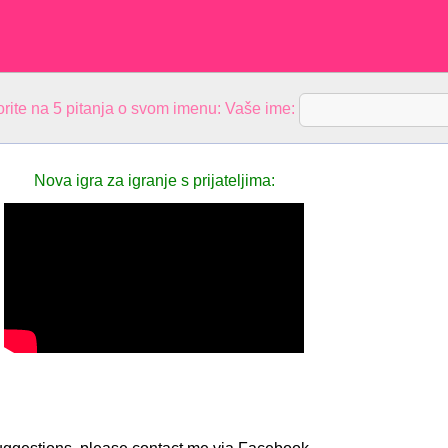
rite na 5 pitanja o svom imenu: Vaše ime:
Nova igra za igranje s prijateljima: