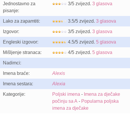
Jednostavno za
3/5 zvijezd.
3 glasova
pisanje:
Lako za zapamtiti:
3.5/5 zvijezd.
3 glasova
Izgovor:
3/5 zvijezd.
3 glasova
Engleski izgovor:
4.5/5 zvijezd.
5 glasova
Mišljenje stranaca:
4/5 zvijezd.
5 glasova
Nadimci:
Imena braće:
Alexis
Imena sestara:
Alexia
Kategorije:
Poljski imena
-
Imena za dječake
počinju sa A
-
Popularna poljska
imena za dječake