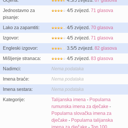
Ocjena:
4.5/5 zvijezd.
87 glasova
Jednostavno za
4/5 zvijezd.
71 glasova
pisanje:
Lako za zapamtiti:
4/5 zvijezd.
70 glasova
Izgovor:
4/5 zvijezd.
71 glasova
Engleski izgovor:
3.5/5 zvijezd.
82 glasova
Mišljenje stranaca:
4/5 zvijezd.
83 glasova
Nadimci:
Nema podataka
Imena braće:
Nema podataka
Imena sestara:
Nema podataka
Kategorije:
Talijanska imena
-
Popularna
rumunska imena za dječake
-
Popularna slovačka imena za
dječake
-
Popularna talijanska
imena za dječake
-
Top 100