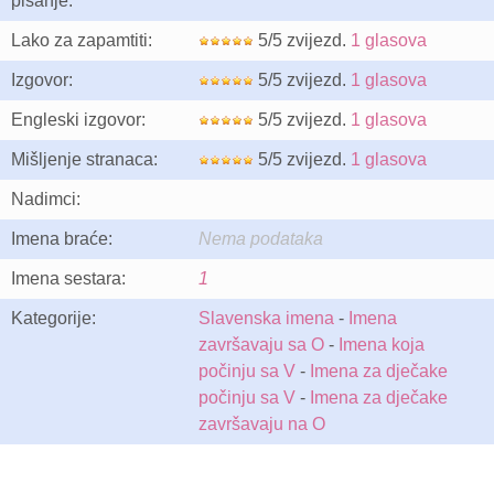
pisanje:
Lako za zapamtiti:
5/5 zvijezd.
1 glasova
Izgovor:
5/5 zvijezd.
1 glasova
Engleski izgovor:
5/5 zvijezd.
1 glasova
Mišljenje stranaca:
5/5 zvijezd.
1 glasova
Nadimci:
Imena braće:
Nema podataka
Imena sestara:
1
Kategorije:
Slavenska imena
-
Imena
završavaju sa O
-
Imena koja
počinju sa V
-
Imena za dječake
počinju sa V
-
Imena za dječake
završavaju na O