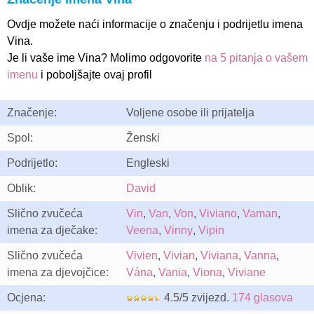
Ovdje možete naći informacije o značenju i podrijetlu imena
Vina.
Je li vaše ime Vina? Molimo odgovorite
na 5 pitanja o vašem
imenu
i poboljšajte ovaj profil
Značenje:
Voljene osobe ili prijatelja
Spol:
Ženski
Podrijetlo:
Engleski
Oblik:
David
Slično zvučeća
Vin
,
Van
,
Von
,
Viviano
,
Vaman
,
imena za dječake:
Veena
,
Vinny
,
Vipin
Slično zvučeća
Vivien
,
Vivian
,
Viviana
,
Vanna
,
imena za djevojčice:
Vána
,
Vania
,
Viona
,
Viviane
Ocjena:
4.5/5 zvijezd.
174 glasova