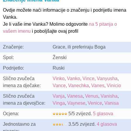
Ovdje možete naći informacije o značenju i podrijetlu imena
Vanka.
Je li vaše ime Vanka? Molimo odgovorite
na 5 pitanja o
vašem imenu
i poboljšajte ovaj profil
Značenje:
Grace, ili preferiraju Boga
Spol:
Ženski
Podrijetlo:
Ruski
Slično zvučeća
Vinko
,
Vanko
,
Vince
,
Vanyusha
,
imena za dječake:
Vance
,
Vanechka
,
Vanes
,
Vinicio
Slično zvučeća
Vanja
,
Vanesa
,
Venus
,
Vanisha
,
imena za djevojčice:
Vinga
,
Vaynese
,
Venice
,
Vanisa
Ocjena:
5/5 zvijezd.
5 glasova
Jednostavno za
3.5/5 zvijezd.
4 glasova