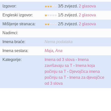
Izgovor:
3/5 zvijezd.
2 glasova
Engleski izgovor:
1/5 zvijezd.
2 glasova
Mišljenje stranaca:
2/5 zvijezd.
2 glasova
Nadimci:
Imena braće:
Nema podataka
Imena sestara:
Maja
,
Ana
Kategorije:
Imena od 3 slova
-
Imena
završavaju sa T
-
Imena koja
počinju sa T
-
Djevojčica imena
počinju sa T
-
Imena za djevojčice
od 3 slova