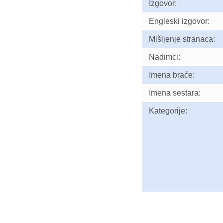
Izgovor:
Engleski izgovor:
Mišljenje stranaca:
Nadimci:
Imena braće:
Imena sestara:
Kategorije: