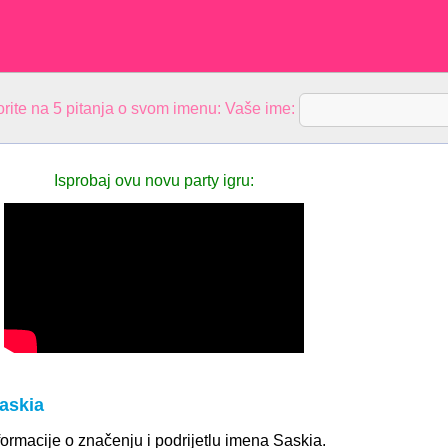
rite na 5 pitanja o svom imenu: Vaše ime:
Isprobaj ovu novu party igru:
askia
ormacije o značenju i podrijetlu imena Saskia.