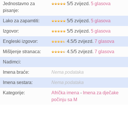
Jednostavno za
5/5 zvijezd.
5 glasova
pisanje:
Lako za zapamtiti:
5/5 zvijezd.
5 glasova
Izgovor:
5/5 zvijezd.
5 glasova
Engleski izgovor:
4.5/5 zvijezd.
7 glasova
Mišljenje stranaca:
4.5/5 zvijezd.
7 glasova
Nadimci:
Imena braće:
Nema podataka
Imena sestara:
Nema podataka
Kategorije:
Afrička imena
-
Imena za dječake
počinju sa M