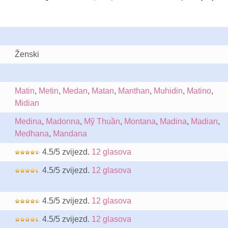
Ženski
Matin
,
Metin
,
Medan
,
Matan
,
Manthan
,
Muhidin
,
Matino
,
Midian
Medina
,
Madonna
,
Mỹ Thuần
,
Montana
,
Madina
,
Madian
,
Medhana
,
Mandana
4.5/5 zvijezd.
12 glasova
4.5/5 zvijezd.
12 glasova
4.5/5 zvijezd.
12 glasova
4.5/5 zvijezd.
12 glasova