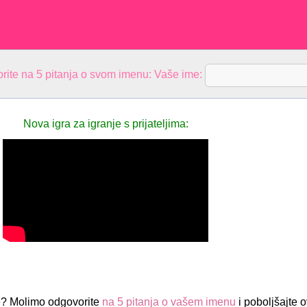
rite na 5 pitanja o svom imenu: Vaše ime:
Nova igra za igranje s prijateljima:
e? Molimo odgovorite
na 5 pitanja o vašem imenu
i poboljšajte o