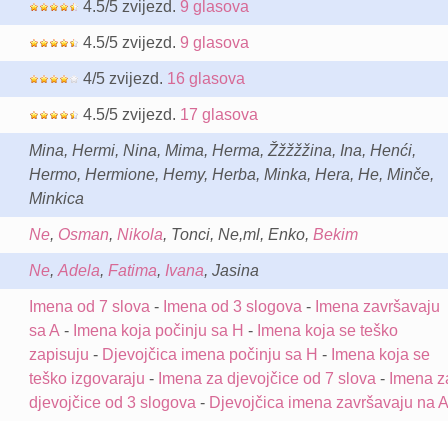
4.5/5 zvijezd.
9 glasova
4.5/5 zvijezd.
9 glasova
4/5 zvijezd.
16 glasova
4.5/5 zvijezd.
17 glasova
Mina, Hermi, Nina, Mima, Herma, Žžžžžina, Ina, Henći,
Hermo, Hermione, Hemy, Herba, Minka, Hera, He, Minče,
Minkica
Ne
,
Osman
,
Nikola
, Tonci, Ne,ml, Enko,
Bekim
Ne
,
Adela
,
Fatima
,
Ivana
, Jasina
Imena od 7 slova
-
Imena od 3 slogova
-
Imena završavaju
sa A
-
Imena koja počinju sa H
-
Imena koja se teško
zapisuju
-
Djevojčica imena počinju sa H
-
Imena koja se
teško izgovaraju
-
Imena za djevojčice od 7 slova
-
Imena z
djevojčice od 3 slogova
-
Djevojčica imena završavaju na 