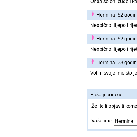
Onda se oni čude i ka
Hermina (52 godi
Neobično ,lijepo i rije
Hermina (52 godi
Neobično ,lijepo i rije
Hermina (38 godi
Volim svoje ime,sto j
Pošalji poruku
Želite li objaviti kom
Vaše ime: