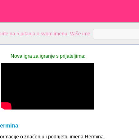
rite na 5 pitanja o svom imenu: Vaše ime:
Nova igra za igranje s prijateljima:
Hermina
ormacije o značenju i podrijetlu imena Hermina.