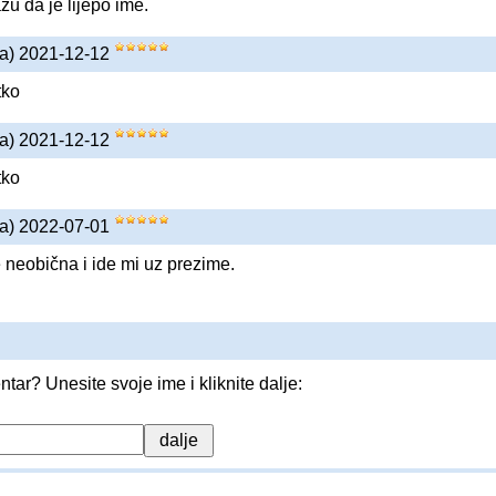
žu da je lijepo ime.
na) 2021-12-12
tko
na) 2021-12-12
tko
na) 2022-07-01
e neobična i ide mi uz prezime.
entar? Unesite svoje ime i kliknite dalje: