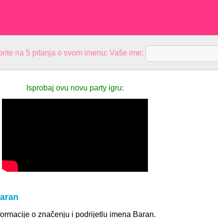
rite na 5 pitanja o svom imenu: Vaše ime:
Isprobaj ovu novu party igru:
aran
ormacije o značenju i podrijetlu imena Baran.