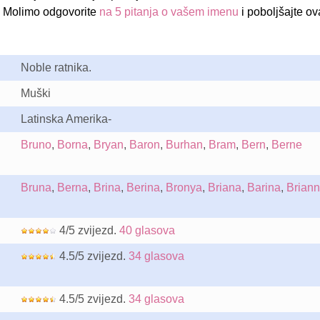
? Molimo odgovorite
na 5 pitanja o vašem imenu
i poboljšajte ov
Noble ratnika.
Muški
Latinska Amerika-
Bruno
,
Borna
,
Bryan
,
Baron
,
Burhan
,
Bram
,
Bern
,
Berne
Bruna
,
Berna
,
Brina
,
Berina
,
Bronya
,
Briana
,
Barina
,
Brian
4/5 zvijezd.
40 glasova
4.5/5 zvijezd.
34 glasova
4.5/5 zvijezd.
34 glasova