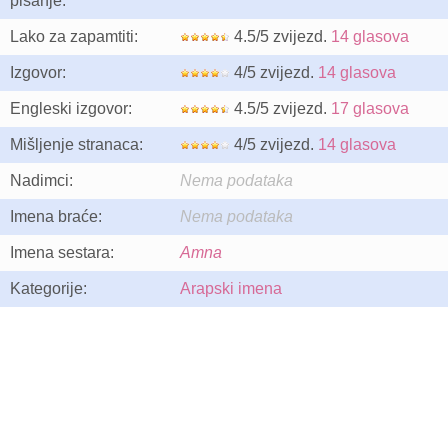
pisanje:
Lako za zapamtiti:
4.5/5 zvijezd.
14 glasova
Izgovor:
4/5 zvijezd.
14 glasova
Engleski izgovor:
4.5/5 zvijezd.
17 glasova
Mišljenje stranaca:
4/5 zvijezd.
14 glasova
Nadimci:
Nema podataka
Imena braće:
Nema podataka
Imena sestara:
Amna
Kategorije:
Arapski imena