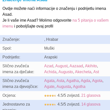
Ovdje možete naći informacije o značenju i podrijetlu imena
Asad.
Je li vaše ime Asad? Molimo odgovorite
na 5 pitanja o vašem
imenu
i poboljšajte ovaj profil
Značenje:
, Hrabar
Spol:
Muški
Podrijetlo:
Arapski
Slično zvučeća
Azad
,
August
,
Aazaad
,
Akihito
,
imena za dječake:
Achida
,
Augusto
,
Akecheta
,
Ast
Slično zvučeća
Agata
,
Asta
,
Agatha
,
Agda
,
Agota
,
imena za djevojčice:
Agate
,
Augusta
,
Agotha
Ocjena:
4.5/5 zvijezd.
21 glasova
Jednostavno za
4.5/5 zvijezd.
14 glasova