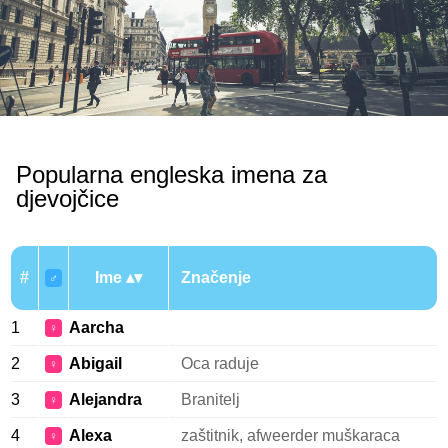
Popularna engleska imena za
djevojčice
#
Ime
Značenje
♂
1
Aarcha
♀
2
Abigail
Oca raduje
♀
3
Alejandra
Branitelj
♀
4
Alexa
zaštitnik, afweerder muškaraca
♀