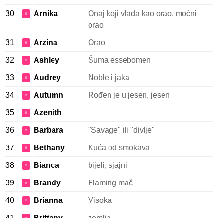
30
Arnika
Onaj koji vlada kao orao, moćni
♀
orao
31
Arzina
Orao
♀
32
Ashley
Šuma essebomen
♀
33
Audrey
Noble i jaka
♀
34
Autumn
Rođen je u jesen, jesen
♀
35
Azenith
♀
36
Barbara
"Savage" ili "divlje"
♀
37
Bethany
Kuća od smokava
♀
38
Bianca
bijeli, sjajni
♀
39
Brandy
Flaming mač
♀
40
Brianna
Visoka
♀
41
Brittany
zemlja