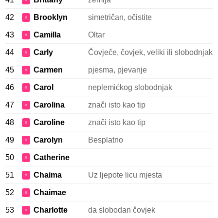
♀
42
Brooklyn
simetričan, očistite
♀
43
Camilla
Oltar
♀
44
Carly
Čovječe, čovjek, veliki ili slobodnjak
♀
45
Carmen
pjesma, pjevanje
♀
46
Carol
neplemićkog slobodnjak
♀
47
Carolina
znači isto kao tip
♀
48
Caroline
znači isto kao tip
♀
49
Carolyn
Besplatno
♀
50
Catherine
♀
51
Chaima
Uz ljepote licu mjesta
♀
52
Chaimae
♀
53
Charlotte
da slobodan čovjek
♀