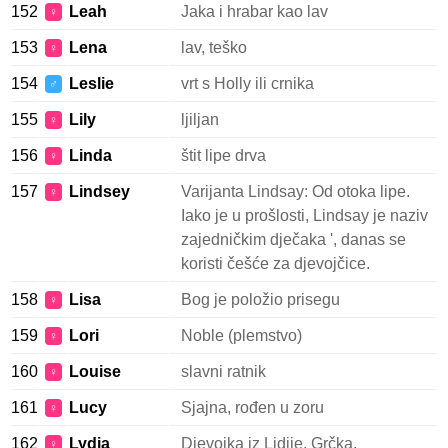
152
Leah
Jaka i hrabar kao lav
♀
153
Lena
lav, teško
♀
154
Leslie
vrt s Holly ili crnika
♂
155
Lily
ljiljan
♀
156
Linda
štit lipe drva
♀
157
Lindsey
Varijanta Lindsay: Od otoka lipe.
♀
Iako je u prošlosti, Lindsay je naziv
zajedničkim dječaka ', danas se
koristi češće za djevojčice.
158
Lisa
Bog je položio prisegu
♀
159
Lori
Noble (plemstvo)
♀
160
Louise
slavni ratnik
♀
161
Lucy
Sjajna, rođen u zoru
♀
162
Lydia
Djevojka iz Lidije, Grčka.
♀