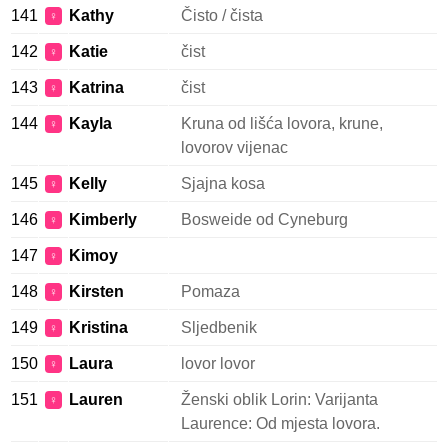
141
Kathy
Čisto / čista
♀
142
Katie
čist
♀
143
Katrina
čist
♀
144
Kayla
Kruna od lišća lovora, krune,
♀
lovorov vijenac
145
Kelly
Sjajna kosa
♀
146
Kimberly
Bosweide od Cyneburg
♀
147
Kimoy
♀
148
Kirsten
Pomaza
♀
149
Kristina
Sljedbenik
♀
150
Laura
lovor lovor
♀
151
Lauren
Ženski oblik Lorin: Varijanta
♀
Laurence: Od mjesta lovora.