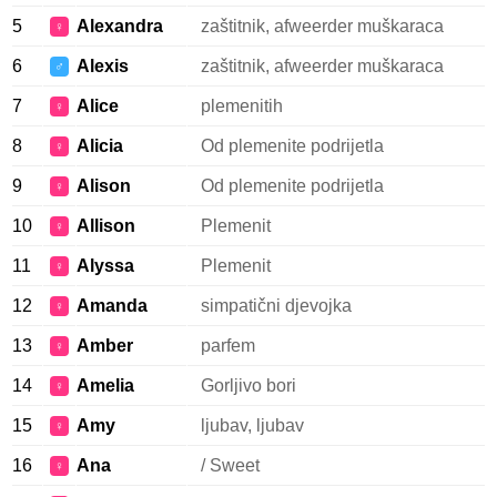
5
Alexandra
zaštitnik, afweerder muškaraca
♀
6
Alexis
zaštitnik, afweerder muškaraca
♂
7
Alice
plemenitih
♀
8
Alicia
Od plemenite podrijetla
♀
9
Alison
Od plemenite podrijetla
♀
10
Allison
Plemenit
♀
11
Alyssa
Plemenit
♀
12
Amanda
simpatični djevojka
♀
13
Amber
parfem
♀
14
Amelia
Gorljivo bori
♀
15
Amy
ljubav, ljubav
♀
16
Ana
/ Sweet
♀