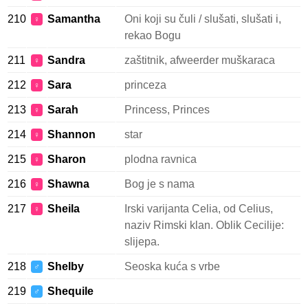
210
Samantha
Oni koji su čuli / slušati, slušati i,
♀
rekao Bogu
211
Sandra
zaštitnik, afweerder muškaraca
♀
212
Sara
princeza
♀
213
Sarah
Princess, Princes
♀
214
Shannon
star
♀
215
Sharon
plodna ravnica
♀
216
Shawna
Bog je s nama
♀
217
Sheila
Irski varijanta Celia, od Celius,
♀
naziv Rimski klan. Oblik Cecilije:
slijepa.
218
Shelby
Seoska kuća s vrbe
♂
219
Shequile
♂