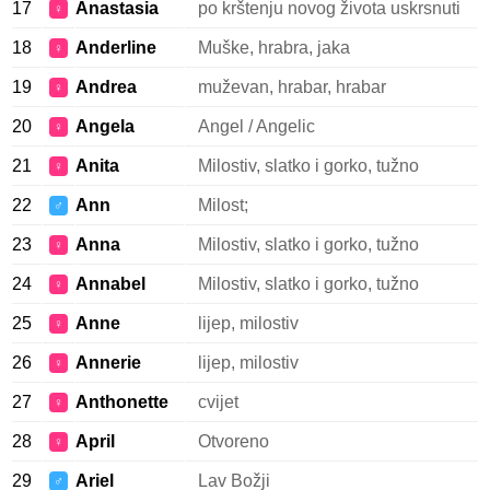
17
Anastasia
po krštenju novog života uskrsnuti
♀
18
Anderline
Muške, hrabra, jaka
♀
19
Andrea
muževan, hrabar, hrabar
♀
20
Angela
Angel / Angelic
♀
21
Anita
Milostiv, slatko i gorko, tužno
♀
22
Ann
Milost;
♂
23
Anna
Milostiv, slatko i gorko, tužno
♀
24
Annabel
Milostiv, slatko i gorko, tužno
♀
25
Anne
lijep, milostiv
♀
26
Annerie
lijep, milostiv
♀
27
Anthonette
cvijet
♀
28
April
Otvoreno
♀
29
Ariel
Lav Božji
♂