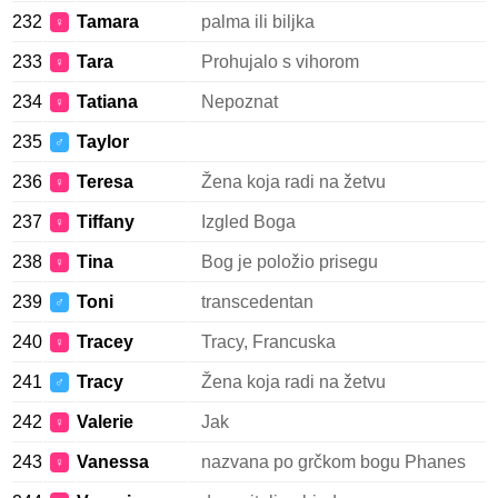
232
Tamara
palma ili biljka
♀
233
Tara
Prohujalo s vihorom
♀
234
Tatiana
Nepoznat
♀
235
Taylor
♂
236
Teresa
Žena koja radi na žetvu
♀
237
Tiffany
Izgled Boga
♀
238
Tina
Bog je položio prisegu
♀
239
Toni
transcedentan
♂
240
Tracey
Tracy, Francuska
♀
241
Tracy
Žena koja radi na žetvu
♂
242
Valerie
Jak
♀
243
Vanessa
nazvana po grčkom bogu Phanes
♀