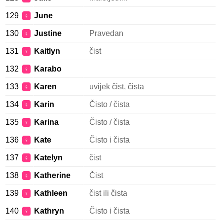
129
June
♀
130
Justine
Pravedan
♀
131
Kaitlyn
čist
♀
132
Karabo
♀
133
Karen
uvijek čist, čista
♀
134
Karin
Čisto / čista
♀
135
Karina
Čisto / čista
♀
136
Kate
Čisto i čista
♀
137
Katelyn
čist
♀
138
Katherine
Čist
♀
139
Kathleen
čist ili čista
♀
140
Kathryn
Čisto i čista
♀