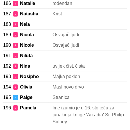
186
Natalie
rođendan
♀
187
Natasha
Krist
♀
188
Nela
♀
189
Nicola
Osvajač ljudi
♀
190
Nicole
Osvajač ljudi
♀
191
Nilufa
♀
192
Nina
uvijek čist, čista
♀
193
Nosipho
Majka poklon
♀
194
Olivia
Maslinovo drvo
♀
195
Paige
Stranica
♂
196
Pamela
Ime izumio je u 16. stoljeću za
♀
junakinja knjige 'Arcadia' Sir Philip
Sidney.