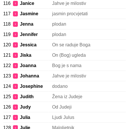
116
Janice
Jahve je milostiv
♀
117
Jasmine
jasmin procvjetati
♀
118
Jenna
plodan
♀
119
Jennifer
plodan
♀
120
Jessica
On se raduje Boga
♀
121
Jiska
On (Bog) ugleda
♀
122
Joanna
Bog je s nama
♀
123
Johanna
Jahve je milostiv
♀
124
Josephine
dodano
♀
125
Judith
Žena iz Judeje
♀
126
Judy
Od Judeji
♀
127
Julia
Ljudi Julus
♀
128
Julie
Maloljetnik
♀