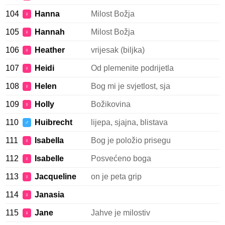
104
Hanna
Milost Božja
♀
105
Hannah
Milost Božja
♀
106
Heather
vrijesak (biljka)
♀
107
Heidi
Od plemenite podrijetla
♀
108
Helen
Bog mi je svjetlost, sja
♀
109
Holly
Božikovina
♀
110
Huibrecht
lijepa, sjajna, blistava
♂
111
Isabella
Bog je položio prisegu
♀
112
Isabelle
Posvećeno boga
♀
113
Jacqueline
on je peta grip
♀
114
Janasia
♀
115
Jane
Jahve je milostiv
♀