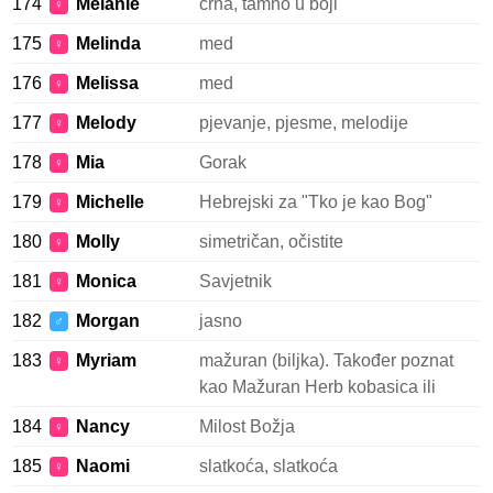
174
Melanie
crna, tamno u boji
♀
175
Melinda
med
♀
176
Melissa
med
♀
177
Melody
pjevanje, pjesme, melodije
♀
178
Mia
Gorak
♀
179
Michelle
Hebrejski za "Tko je kao Bog"
♀
180
Molly
simetričan, očistite
♀
181
Monica
Savjetnik
♀
182
Morgan
jasno
♂
183
Myriam
mažuran (biljka). Također poznat
♀
kao Mažuran Herb kobasica ili
184
Nancy
Milost Božja
♀
185
Naomi
slatkoća, slatkoća
♀