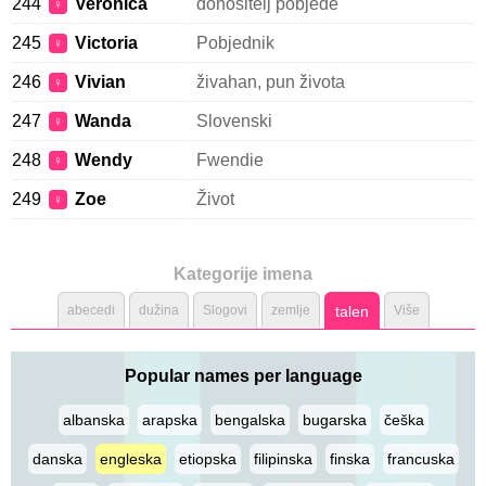
244
Veronica
donositelj pobjede
♀
245
Victoria
Pobjednik
♀
246
Vivian
živahan, pun života
♀
247
Wanda
Slovenski
♀
248
Wendy
Fwendie
♀
249
Zoe
Život
♀
Kategorije imena
abecedi
dužina
Slogovi
zemlje
talen
Više
Popular names per language
albanska
arapska
bengalska
bugarska
češka
danska
engleska
etiopska
filipinska
finska
francuska