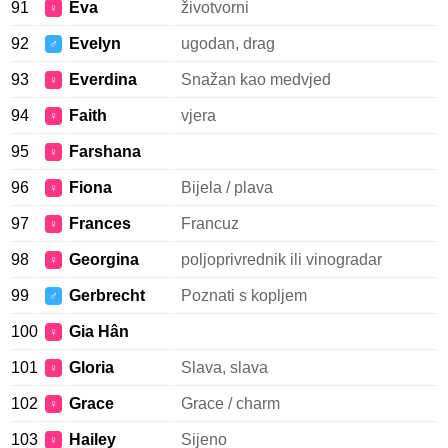
91
Eva
životvorni
♀
92
Evelyn
ugodan, drag
♂
93
Everdina
Snažan kao medvjed
♀
94
Faith
vjera
♀
95
Farshana
♀
96
Fiona
Bijela / plava
♀
97
Frances
Francuz
♀
98
Georgina
poljoprivrednik ili vinogradar
♀
99
Gerbrecht
Poznati s kopljem
♂
100
Gia Hân
♀
101
Gloria
Slava, slava
♀
102
Grace
Grace / charm
♀
103
Hailey
Sijeno
♀