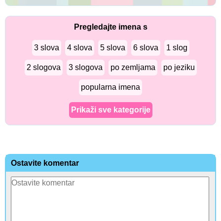
Pregledajte imena s
3 slova
4 slova
5 slova
6 slova
1 slog
2 slogova
3 slogova
po zemljama
po jeziku
popularna imena
Prikaži sve kategorije
Ostavite komentar