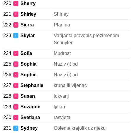
220
Sherry
♀
221
Shirley
Shirley
♀
222
Sierra
Planina
♀
223
Skylar
Varijanta pravopis prezimenom
♂
Schuyler
224
Sofia
Mudrost
♀
225
Sophia
Naziv (i) od
♀
226
Sophie
Naziv (i) od
♀
227
Stephanie
kruna ili vijenac
♀
228
Susan
lokvanj
♀
229
Suzanne
ljiljan
♀
230
Svetlana
rasvjeta
♀
231
Sydney
Golema krajolik uz rijeku
♂