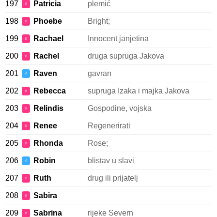
197
Patricia
plemić
♀
198
Phoebe
Bright;
♀
199
Rachael
Innocent janjetina
♀
200
Rachel
druga supruga Jakova
♀
201
Raven
gavran
♂
202
Rebecca
supruga Izaka i majka Jakova
♀
203
Relindis
Gospodine, vojska
♀
204
Renee
Regenerirati
♀
205
Rhonda
Rose;
♀
206
Robin
blistav u slavi
♂
207
Ruth
drug ili prijatelj
♀
208
Sabira
♀
209
Sabrina
rijeke Severn
♀