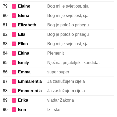
79
Elaine
Bog mi je svjetlost, sja
♀
80
Elena
Bog mi je svjetlost, sja
♀
81
Elizabeth
Bog je položio prisegu
♀
82
Ella
Bog je položio prisegu
♀
83
Ellen
Bog mi je svjetlost, sja
♀
84
Eltina
Plemenit
♀
85
Emily
Nježna, prijateljski, kandidat
♀
86
Emma
super super
♀
87
Emmarentia
Ja zaslužujem cijela
♀
88
Emmerentia
Ja zaslužujem cijela
♀
89
Erika
vladar Zakona
♀
90
Erin
Iz Irske
♀