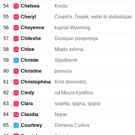
54
Chelsea
Kreda
♀
55
Cheryl
Čovječe, čovjek, veliki ili slobodnjak
♀
56
Cheyenne
kapital Wyoming
♀
57
Chileshe
Dostojan povjerenja
♀
58
Chloe
Mlada zelena
♀
59
Christie
Sljedbenik
♂
60
Christine
pomaza
♀
61
Christophina
Krist donositelj
♀
62
Cindy
od Mount Kynthos
♀
63
Clara
svijetla, sjajna, sjajna
♀
64
Claudia
šepav
♀
65
Courtney
Domena Curtius
♂