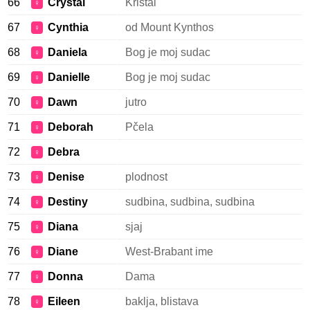
66
Crystal
Kristal
♀
67
Cynthia
od Mount Kynthos
♀
68
Daniela
Bog je moj sudac
♀
69
Danielle
Bog je moj sudac
♀
70
Dawn
jutro
♀
71
Deborah
Pčela
♀
72
Debra
♀
73
Denise
plodnost
♀
74
Destiny
sudbina, sudbina, sudbina
♀
75
Diana
sjaj
♀
76
Diane
West-Brabant ime
♀
77
Donna
Dama
♀
78
Eileen
baklja, blistava
♀