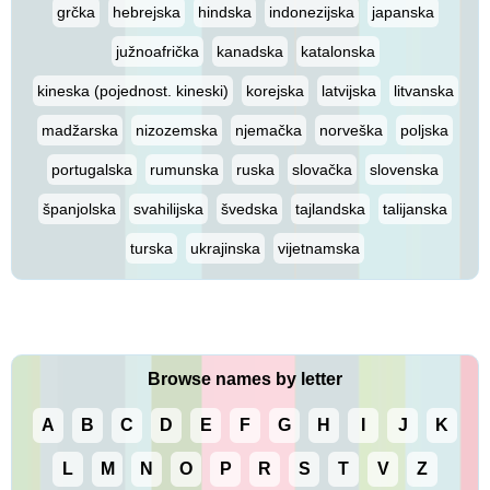
grčka
hebrejska
hindska
indonezijska
japanska
južnoafrička
kanadska
katalonska
kineska (pojednost. kineski)
korejska
latvijska
litvanska
madžarska
nizozemska
njemačka
norveška
poljska
portugalska
rumunska
ruska
slovačka
slovenska
španjolska
svahilijska
švedska
tajlandska
talijanska
turska
ukrajinska
vijetnamska
Browse names by letter
A
B
C
D
E
F
G
H
I
J
K
L
M
N
O
P
R
S
T
V
Z