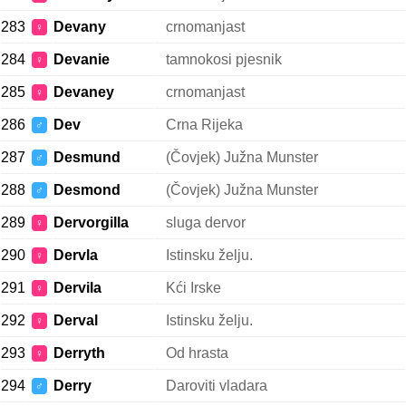
283
Devany
crnomanjast
♀
284
Devanie
tamnokosi pjesnik
♀
285
Devaney
crnomanjast
♀
286
Dev
Crna Rijeka
♂
287
Desmund
(Čovjek) Južna Munster
♂
288
Desmond
(Čovjek) Južna Munster
♂
289
Dervorgilla
sluga dervor
♀
290
Dervla
Istinsku želju.
♀
291
Dervila
Kći Irske
♀
292
Derval
Istinsku želju.
♀
293
Derryth
Od hrasta
♀
294
Derry
Daroviti vladara
♂