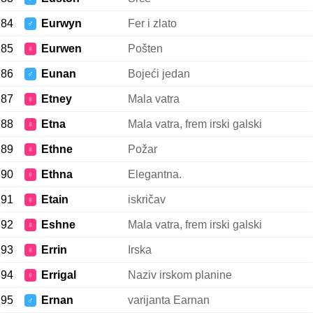
84
Eurwyn
Fer i zlato
♂
85
Eurwen
Pošten
♀
86
Eunan
Bojeći jedan
♂
87
Etney
Mala vatra
♀
88
Etna
Mala vatra, frem irski galski
♀
89
Ethne
Požar
♀
90
Ethna
Elegantna.
♀
91
Etain
iskričav
♀
92
Eshne
Mala vatra, frem irski galski
♀
93
Errin
Irska
♀
94
Errigal
Naziv irskom planine
♀
95
Ernan
varijanta Earnan
♂