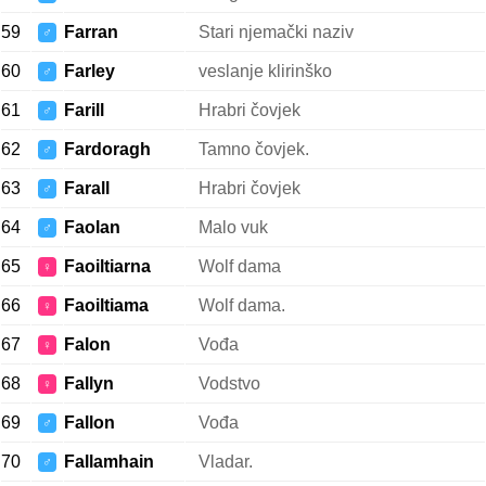
59
Farran
Stari njemački naziv
♂
60
Farley
veslanje klirinško
♂
61
Farill
Hrabri čovjek
♂
62
Fardoragh
Tamno čovjek.
♂
63
Farall
Hrabri čovjek
♂
64
Faolan
Malo vuk
♂
65
Faoiltiarna
Wolf dama
♀
66
Faoiltiama
Wolf dama.
♀
67
Falon
Vođa
♀
68
Fallyn
Vodstvo
♀
69
Fallon
Vođa
♂
70
Fallamhain
Vladar.
♂