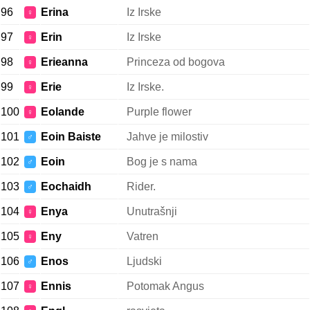
96
Erina
Iz Irske
♀
97
Erin
Iz Irske
♀
98
Erieanna
Princeza od bogova
♀
99
Erie
Iz Irske.
♀
100
Eolande
Purple flower
♀
101
Eoin Baiste
Jahve je milostiv
♂
102
Eoin
Bog je s nama
♂
103
Eochaidh
Rider.
♂
104
Enya
Unutrašnji
♀
105
Eny
Vatren
♀
106
Enos
Ljudski
♂
107
Ennis
Potomak Angus
♀