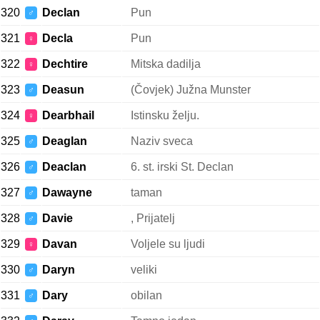
320
Declan
Pun
♂
321
Decla
Pun
♀
322
Dechtire
Mitska dadilja
♀
323
Deasun
(Čovjek) Južna Munster
♂
324
Dearbhail
Istinsku želju.
♀
325
Deaglan
Naziv sveca
♂
326
Deaclan
6. st. irski St. Declan
♂
327
Dawayne
taman
♂
328
Davie
, Prijatelj
♂
329
Davan
Voljele su ljudi
♀
330
Daryn
veliki
♂
331
Dary
obilan
♂