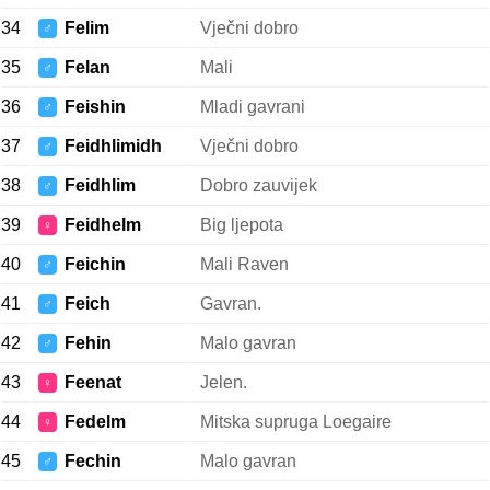
34
Felim
Vječni dobro
♂
35
Felan
Mali
♂
36
Feishin
Mladi gavrani
♂
37
Feidhlimidh
Vječni dobro
♂
38
Feidhlim
Dobro zauvijek
♂
39
Feidhelm
Big ljepota
♀
40
Feichin
Mali Raven
♂
41
Feich
Gavran.
♂
42
Fehin
Malo gavran
♂
43
Feenat
Jelen.
♀
44
Fedelm
Mitska supruga Loegaire
♀
45
Fechin
Malo gavran
♂