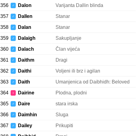
356
Dalon
Varijanta Dallin blinda
♂
357
Dallen
Stanar
♂
358
Dalan
Stanar
♂
359
Dalaigh
Sakupljanje
♂
360
Dalach
Član vijeća
♂
361
Daithm
Dragi
♂
362
Daithi
Voljeni ili brz i agilan
♂
363
Daith
Umanjenica od Daibhidh: Beloved
♂
364
Dairine
Plodna, plodni
♀
365
Daire
stara irska
♂
366
Daimhin
Sluga
♂
367
Dailey
Prikupiti
♂