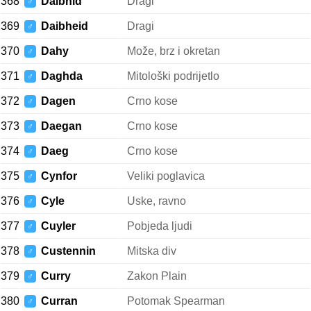
368
Daibhid
Dragi
♂
369
Daibheid
Dragi
♂
370
Dahy
Može, brz i okretan
♂
371
Daghda
Mitološki podrijetlo
♂
372
Dagen
Crno kose
♂
373
Daegan
Crno kose
♂
374
Daeg
Crno kose
♂
375
Cynfor
Veliki poglavica
♂
376
Cyle
Uske, ravno
♂
377
Cuyler
Pobjeda ljudi
♂
378
Custennin
Mitska div
♂
379
Curry
Zakon Plain
♂
380
Curran
Potomak Spearman
♂