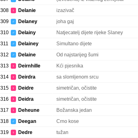
308
Delanie
izazivač
♀
309
Delaney
joha gaj
♂
310
Delainy
Natjecatelj dijete rijeke Slaney
♂
311
Delainey
Simultano dijete
♂
312
Delaine
Od najstarijeg šumi
♂
313
Deirnhille
Kći pjesnika
♀
314
Deirdra
sa slomljenom srcu
♀
315
Deidre
simetričan, očistite
♀
316
Deidra
simetričan, očistite
♀
317
Deheune
Božanska jedan
♀
318
Deegan
Crno kose
♂
319
Dedre
tužan
♀