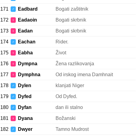
171
Eadbard
Bogati zaštitnik
♂
172
Eadaoin
Bogati skrbnik
♀
173
Eadan
Bogati skrbnik
♀
174
Eachan
Rider.
♂
175
Eabha
Život
♀
176
Dympna
Žena razlikovanja
♀
177
Dymphna
Od irskog imena Damhnait
♀
178
Dylen
klanjati Niger
♂
179
Dyfed
Od Dyfed.
♂
180
Dyfan
dan ili stalno
♂
181
Dyana
Božanski
♀
182
Dwyer
Tamno Mudrost
♂