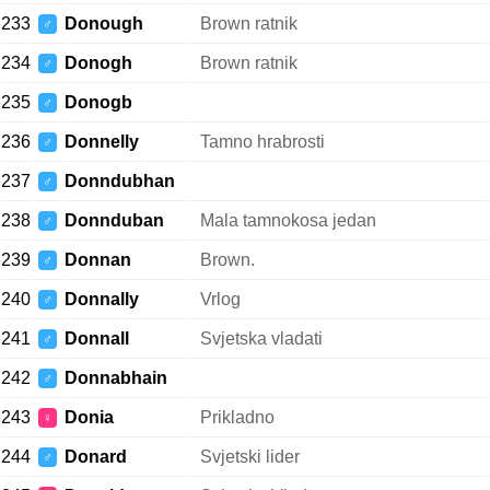
233
Donough
Brown ratnik
♂
234
Donogh
Brown ratnik
♂
235
Donogb
♂
236
Donnelly
Tamno hrabrosti
♂
237
Donndubhan
♂
238
Donnduban
Mala tamnokosa jedan
♂
239
Donnan
Brown.
♂
240
Donnally
Vrlog
♂
241
Donnall
Svjetska vladati
♂
242
Donnabhain
♂
243
Donia
Prikladno
♀
244
Donard
Svjetski lider
♂