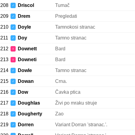
208
Driscol
Tumač
♂
209
Drem
Pregledati
♂
210
Doyle
Tamnokosi stranac
♂
211
Doy
Tamno stranac
♂
212
Downett
Bard
♀
213
Downeti
Bard
♀
214
Dowle
Tamno stranac
♂
215
Dowan
Crna.
♂
216
Dow
Čavka ptica
♂
217
Doughlas
Živi po mraku struje
♂
218
Dougherty
Zao
♂
219
Dorren
Variant Dorran 'stranac.'.
♂