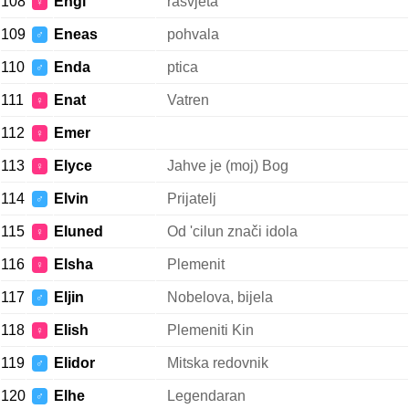
108
Engl
rasvjeta
♀
109
Eneas
pohvala
♂
110
Enda
ptica
♂
111
Enat
Vatren
♀
112
Emer
♀
113
Elyce
Jahve je (moj) Bog
♀
114
Elvin
Prijatelj
♂
115
Eluned
Od 'cilun znači idola
♀
116
Elsha
Plemenit
♀
117
Eljin
Nobelova, bijela
♂
118
Elish
Plemeniti Kin
♀
119
Elidor
Mitska redovnik
♂
120
Elhe
Legendaran
♂