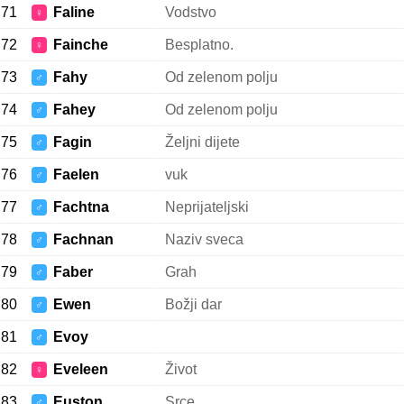
71
Faline
Vodstvo
♀
72
Fainche
Besplatno.
♀
73
Fahy
Od zelenom polju
♂
74
Fahey
Od zelenom polju
♂
75
Fagin
Željni dijete
♂
76
Faelen
vuk
♂
77
Fachtna
Neprijateljski
♂
78
Fachnan
Naziv sveca
♂
79
Faber
Grah
♂
80
Ewen
Božji dar
♂
81
Evoy
♂
82
Eveleen
Život
♀
83
Euston
Srce
♂