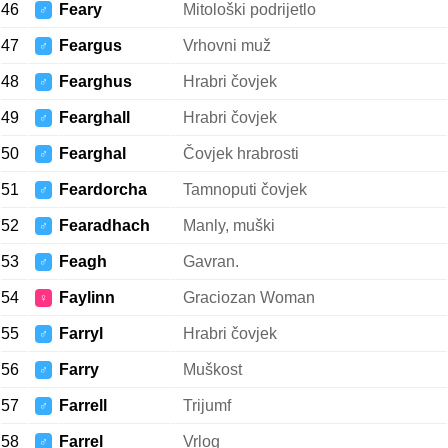
46
Feary
Mitološki podrijetlo
♂
47
Feargus
Vrhovni muž
♂
48
Fearghus
Hrabri čovjek
♂
49
Fearghall
Hrabri čovjek
♂
50
Fearghal
Čovjek hrabrosti
♂
51
Feardorcha
Tamnoputi čovjek
♂
52
Fearadhach
Manly, muški
♂
53
Feagh
Gavran.
♂
54
Faylinn
Graciozan Woman
♀
55
Farryl
Hrabri čovjek
♂
56
Farry
Muškost
♂
57
Farrell
Trijumf
♂
58
Farrel
Vrlog
♂