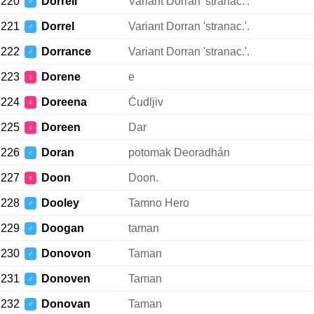
220
Dorrell
Variant Dorran 'stranac.'.
♂
221
Dorrel
Variant Dorran 'stranac.'.
♂
222
Dorrance
Variant Dorran 'stranac.'.
♂
223
Dorene
e
♀
224
Doreena
Ćudljiv
♀
225
Doreen
Dar
♀
226
Doran
potomak Deoradhán
♂
227
Doon
Doon.
♀
228
Dooley
Tamno Hero
♂
229
Doogan
taman
♂
230
Donovon
Taman
♂
231
Donoven
Taman
♂
232
Donovan
Taman
♂