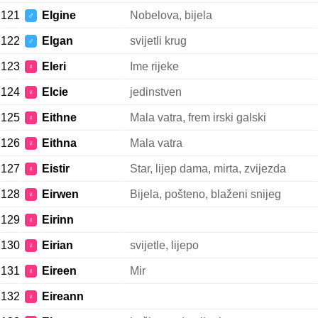
121
Elgine
Nobelova, bijela
♂
122
Elgan
svijetli krug
♂
123
Eleri
Ime rijeke
♀
124
Elcie
jedinstven
♀
125
Eithne
Mala vatra, frem irski galski
♀
126
Eithna
Mala vatra
♀
127
Eistir
Star, lijep dama, mirta, zvijezda
♀
128
Eirwen
Bijela, pošteno, blaženi snijeg
♀
129
Eirinn
♀
130
Eirian
svijetle, lijepo
♀
131
Eireen
Mir
♀
132
Eireann
♀