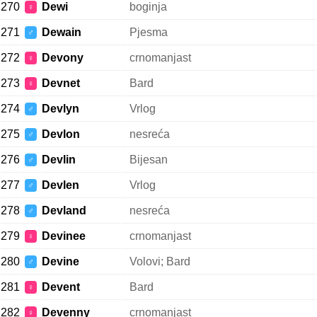
270
Dewi
boginja
♀
271
Dewain
Pjesma
♂
272
Devony
crnomanjast
♀
273
Devnet
Bard
♀
274
Devlyn
Vrlog
♂
275
Devlon
nesreća
♂
276
Devlin
Bijesan
♂
277
Devlen
Vrlog
♂
278
Devland
nesreća
♂
279
Devinee
crnomanjast
♀
280
Devine
Volovi; Bard
♂
281
Devent
Bard
♀
282
Devenny
crnomanjast
♀