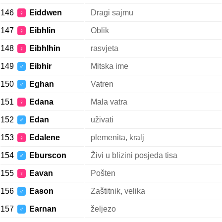
146
Eiddwen
Dragi sajmu
♀
147
Eibhlin
Oblik
♀
148
Eibhlhin
rasvjeta
♀
149
Eibhir
Mitska ime
♂
150
Eghan
Vatren
♂
151
Edana
Mala vatra
♀
152
Edan
uživati
♂
153
Edalene
plemenita, kralj
♀
154
Eburscon
Živi u blizini posjeda tisa
♂
155
Eavan
Pošten
♀
156
Eason
Zaštitnik, velika
♂
157
Earnan
željezo
♂