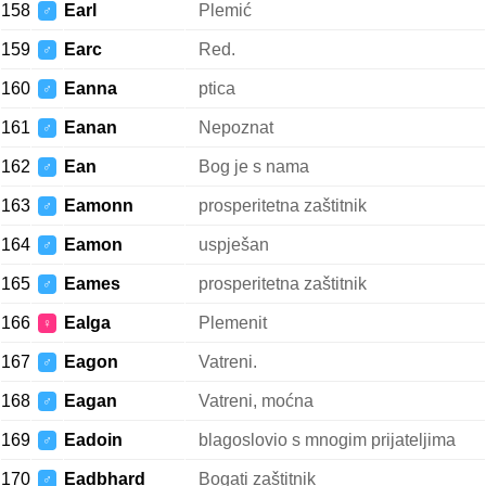
158
Earl
Plemić
♂
159
Earc
Red.
♂
160
Eanna
ptica
♂
161
Eanan
Nepoznat
♂
162
Ean
Bog je s nama
♂
163
Eamonn
prosperitetna zaštitnik
♂
164
Eamon
uspješan
♂
165
Eames
prosperitetna zaštitnik
♂
166
Ealga
Plemenit
♀
167
Eagon
Vatreni.
♂
168
Eagan
Vatreni, moćna
♂
169
Eadoin
blagoslovio s mnogim prijateljima
♂
170
Eadbhard
Bogati zaštitnik
♂