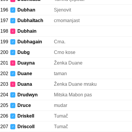
196
Dubhan
Sjenovit
♂
197
Dubhaltach
crnomanjast
♂
198
Dubhain
♀
199
Dubhagain
Crna.
♂
200
Dubg
Crno kose
♂
201
Duayna
Ženka Duane
♀
202
Duane
taman
♂
203
Duana
Ženka Duane mraku
♀
204
Drudwyn
Mitska Mabon pas
♂
205
Druce
mudar
♂
206
Driskell
Tumač
♂
207
Driscoll
Tumač
♂