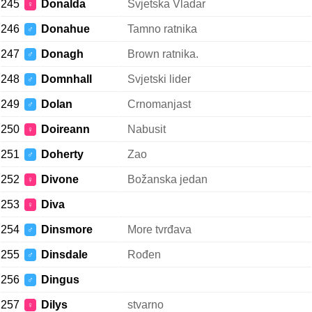
245
Donalda
Svjetska Vladar
♀
246
Donahue
Tamno ratnika
♂
247
Donagh
Brown ratnika.
♂
248
Domnhall
Svjetski lider
♂
249
Dolan
Crnomanjast
♂
250
Doireann
Nabusit
♀
251
Doherty
Zao
♂
252
Divone
Božanska jedan
♀
253
Diva
♀
254
Dinsmore
More tvrđava
♂
255
Dinsdale
Rođen
♂
256
Dingus
♂
257
Dilys
stvarno
♀