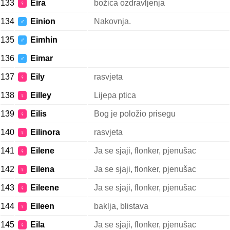
133
Eira
božica ozdravljenja
♀
134
Einion
Nakovnja.
♂
135
Eimhin
♂
136
Eimar
♂
137
Eily
rasvjeta
♀
138
Eilley
Lijepa ptica
♀
139
Eilis
Bog je položio prisegu
♀
140
Eilinora
rasvjeta
♀
141
Eilene
Ja se sjaji, flonker, pjenušac
♀
142
Eilena
Ja se sjaji, flonker, pjenušac
♀
143
Eileene
Ja se sjaji, flonker, pjenušac
♀
144
Eileen
baklja, blistava
♀
145
Eila
Ja se sjaji, flonker, pjenušac
♀