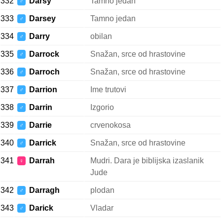
332
Darsy
Tamno jedan
♂
333
Darsey
Tamno jedan
♂
334
Darry
obilan
♂
335
Darrock
Snažan, srce od hrastovine
♂
336
Darroch
Snažan, srce od hrastovine
♂
337
Darrion
Ime trutovi
♂
338
Darrin
Izgorio
♂
339
Darrie
crvenokosa
♂
340
Darrick
Snažan, srce od hrastovine
♂
341
Darrah
Mudri. Dara je biblijska izaslanik
♀
Jude
342
Darragh
plodan
♂
343
Darick
Vladar
♂