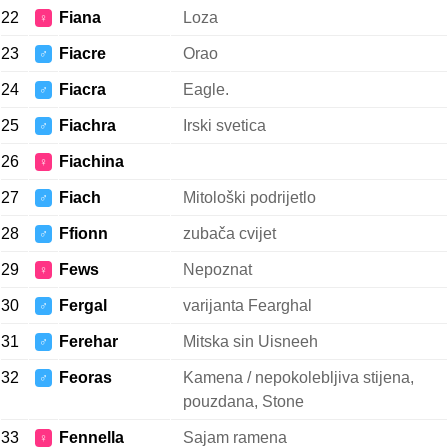
22
Fiana
Loza
♀
23
Fiacre
Orao
♂
24
Fiacra
Eagle.
♂
25
Fiachra
Irski svetica
♂
26
Fiachina
♀
27
Fiach
Mitološki podrijetlo
♂
28
Ffionn
zubača cvijet
♂
29
Fews
Nepoznat
♀
30
Fergal
varijanta Fearghal
♂
31
Ferehar
Mitska sin Uisneeh
♂
32
Feoras
Kamena / nepokolebljiva stijena,
♂
pouzdana, Stone
33
Fennella
Sajam ramena
♀