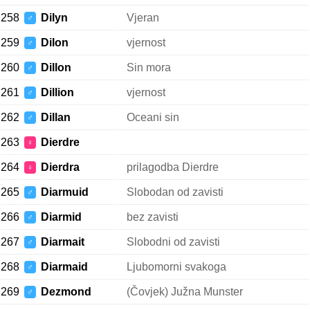
258
Dilyn
Vjeran
♂
259
Dilon
vjernost
♂
260
Dillon
Sin mora
♂
261
Dillion
vjernost
♂
262
Dillan
Oceani sin
♂
263
Dierdre
♀
264
Dierdra
prilagodba Dierdre
♀
265
Diarmuid
Slobodan od zavisti
♂
266
Diarmid
bez zavisti
♂
267
Diarmait
Slobodni od zavisti
♂
268
Diarmaid
Ljubomorni svakoga
♂
269
Dezmond
(Čovjek) Južna Munster
♂