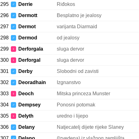
295
Derrie
Riđokos
♂
296
Dermott
Besplatno je jealosy
♂
297
Dermot
varijanta Diarmaid
♂
298
Dermod
od jealosy
♂
299
Derforgala
sluga dervor
♀
300
Derforgal
sluga dervor
♀
301
Derby
Slobodni od zavisti
♂
302
Deoradhain
Izgnanstvo
♂
303
Deoch
Mitska princeza Munster
♀
304
Dempsey
Ponosni potomak
♂
305
Delyth
uredno i lijepo
♀
306
Delany
Natjecatelj dijete rijeke Slaney
♂
307
Delano
(Izvedena) iz vlažnog zemljišta
♂