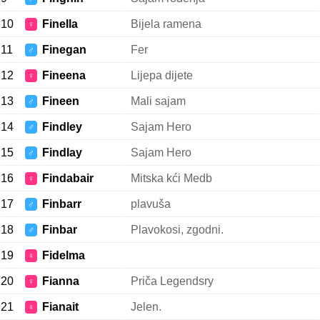
10
Finella
Bijela ramena
♀
11
Finegan
Fer
♂
12
Fineena
Lijepa dijete
♀
13
Fineen
Mali sajam
♂
14
Findley
Sajam Hero
♂
15
Findlay
Sajam Hero
♂
16
Findabair
Mitska kći Medb
♀
17
Finbarr
plavuša
♂
18
Finbar
Plavokosi, zgodni.
♂
19
Fidelma
♀
20
Fianna
Priča Legendsry
♀
21
Fianait
Jelen.
♀