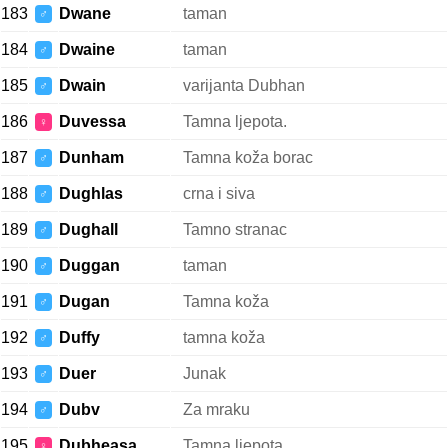
183
Dwane
taman
♂
184
Dwaine
taman
♂
185
Dwain
varijanta Dubhan
♂
186
Duvessa
Tamna ljepota.
♀
187
Dunham
Tamna koža borac
♂
188
Dughlas
crna i siva
♂
189
Dughall
Tamno stranac
♂
190
Duggan
taman
♂
191
Dugan
Tamna koža
♂
192
Duffy
tamna koža
♂
193
Duer
Junak
♂
194
Dubv
Za mraku
♂
195
Dubheasa
Tamna ljepota.
♀