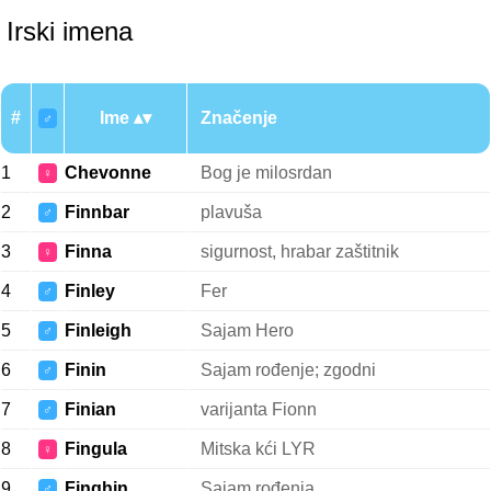
Irski imena
#
Ime
Značenje
♂
1
Chevonne
Bog je milosrdan
♀
2
Finnbar
plavuša
♂
3
Finna
sigurnost, hrabar zaštitnik
♀
4
Finley
Fer
♂
5
Finleigh
Sajam Hero
♂
6
Finin
Sajam rođenje; zgodni
♂
7
Finian
varijanta Fionn
♂
8
Fingula
Mitska kći LYR
♀
9
Finghin
Sajam rođenja
♂