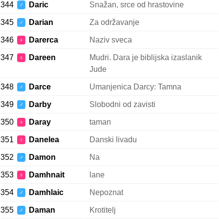
344
Daric
Snažan, srce od hrastovine
♂
345
Darian
Za održavanje
♂
346
Darerca
Naziv sveca
♀
347
Dareen
Mudri. Dara je biblijska izaslanik
♀
Jude
348
Darce
Umanjenica Darcy: Tamna
♂
349
Darby
Slobodni od zavisti
♂
350
Daray
taman
♀
351
Danelea
Danski livadu
♀
352
Damon
Na
♂
353
Damhnait
lane
♀
354
Damhlaic
Nepoznat
♂
355
Daman
Krotitelj
♂