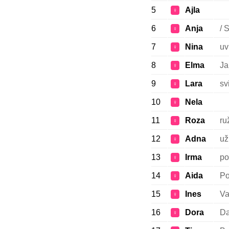
5
Ajla
♀
6
Anja
/ 
♀
7
Nina
uvi
♀
8
Elma
Ja
♀
9
Lara
svi
♀
10
Nela
♀
11
Roza
ru
♀
12
Adna
už
♀
13
Irma
po
♀
14
Aida
Po
♀
15
Ines
Va
♀
16
Dora
Da
♀