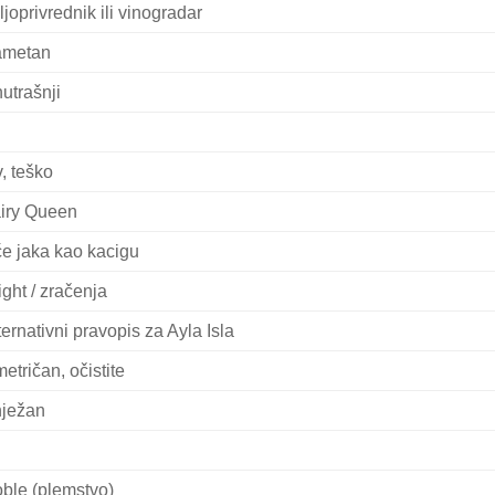
ljoprivrednik ili vinogradar
metan
utrašnji
v, teško
iry Queen
će jaka kao kacigu
ight / zračenja
ternativni pravopis za Ayla Isla
metričan, očistite
ježan
ble (plemstvo)