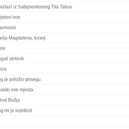
oizlazi iz Sabijnenkoning Tita Tatius
jetovi ime
gurnosni
rija Magdalena, toranj
re
gati skrbnik
Nice
g je položio prisegu
otski ime mjesta
lost Božja
g mi je svjetlost