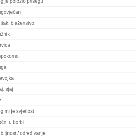
g je položio prisegu
govječan
itak, blaženstvo
žnik
evica
pokorno
uga
evojka
j, sjaj
v
g mi je svjetlost
ćni u borbi
biljnost / određivanje