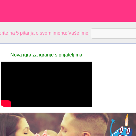
rite na 5 pitanja o svom imenu: Vaše ime:
Nova igra za igranje s prijateljima: