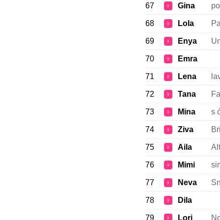
67
Gina
po
♀
68
Lola
Pa
♀
69
Enya
Un
♀
70
Emra
♀
71
Lena
la
♀
72
Tana
Fa
♀
73
Mina
s 
♀
74
Ziva
Br
♀
75
Aila
Al
♀
76
Mimi
si
♀
77
Neva
Sn
♀
78
Dila
♀
79
Lori
No
♀