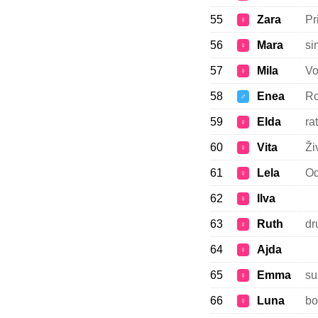
55
Zara
Pr
♀
56
Mara
si
♀
57
Mila
Vo
♀
58
Enea
Ro
♂
59
Elda
ra
♀
60
Vita
Ži
♀
61
Lela
Od
♀
62
Ilva
♀
63
Ruth
dru
♀
64
Ajda
♀
65
Emma
su
♀
66
Luna
bo
♀