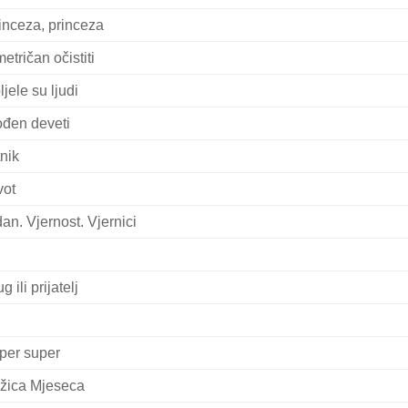
inceza, princeza
metričan očistiti
ljele su ljudi
đen deveti
tnik
vot
an. Vjernost. Vjernici
g ili prijatelj
per super
žica Mjeseca