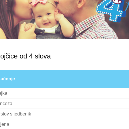
ojčice od 4 slova
ačenje
jka
inceza
istov sljedbenik
ijena