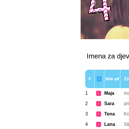
Imena za djev
#
Ime
Zn
♂
1
Maja
ma
♀
2
Sara
pr
♀
3
Tena
Kr
♀
4
Lana
St
♀