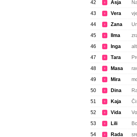
42
Asja
N
♀
43
Vera
vj
♀
44
Zana
Um
♀
45
Ilma
zr
♀
46
Inga
al
♀
47
Tara
Pr
♀
48
Masa
ra
♀
49
Mira
mo
♀
50
Dina
Ra
♀
51
Kaja
Či
♀
52
Vida
Vo
♀
53
Lili
Bo
♀
54
Rada
sr
♀