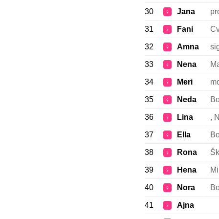
30
Jana
pr
♀
31
Fani
Cv
♀
32
Amna
si
♀
33
Nena
Ma
♀
34
Meri
mo
♀
35
Neda
Bo
♀
36
Lina
, 
♀
37
Ella
Bo
♀
38
Rona
Šk
♀
39
Hena
Mi
♀
40
Nora
Bo
♀
41
Ajna
♀