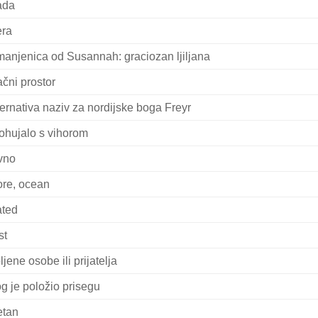
ada
era
anjenica od Susannah: graciozan ljiljana
ačni prostor
ternativa naziv za nordijske boga Freyr
ohujalo s vihorom
vno
re, ocean
ted
st
ljene osobe ili prijatelja
g je položio prisegu
etan