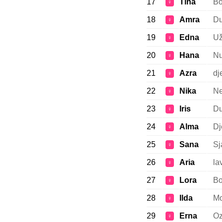
17
Tina
Bo
♀
18
Amra
Du
♀
19
Edna
Už
♀
20
Hana
Nu
♀
21
Azra
dj
♀
22
Nika
Ne
♀
23
Iris
D
♀
24
Alma
Dj
♀
25
Sana
Sja
♀
26
Aria
la
♀
27
Lora
Bo
♀
28
Ilda
Mo
♀
29
Erna
Oz
♀