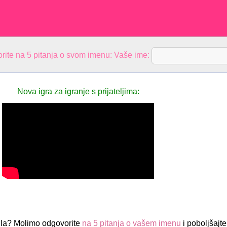
rite na 5 pitanja o svom imenu: Vaše ime:
Nova igra za igranje s prijateljima:
eila? Molimo odgovorite
na 5 pitanja o vašem imenu
i poboljšajte