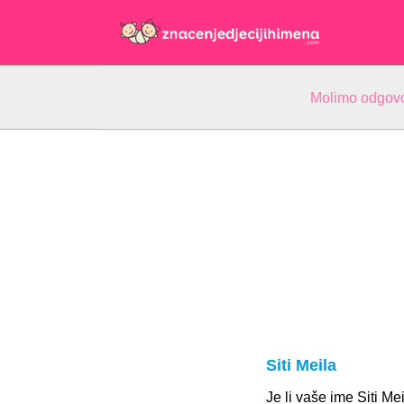
Molimo odgovo
Siti Meila
Je li vaše ime Siti M