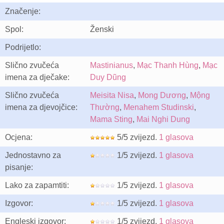
Značenje:
Spol:
Ženski
Podrijetlo:
Slično zvučeća
Mastinianus
,
Mạc Thanh Hùng
,
Mạc
imena za dječake:
Duy Dũng
Slično zvučeća
Meisita Nisa
,
Mong Dương
,
Mộng
imena za djevojčice:
Thường
,
Menahem Studinski
,
Mama Sting
,
Mai Nghi Dung
Ocjena:
5/5 zvijezd.
1 glasova
Jednostavno za
1/5 zvijezd.
1 glasova
pisanje:
Lako za zapamtiti:
1/5 zvijezd.
1 glasova
Izgovor:
1/5 zvijezd.
1 glasova
Engleski izgovor:
1/5 zvijezd.
1 glasova