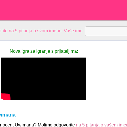
rite na 5 pitanja o svom imenu: Vaše ime:
Nova igra za igranje s prijateljima:
wimana
 Innocent Uwimana? Molimo odgovorite
na 5 pitanja o vašem ime