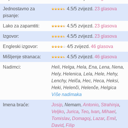
Jednostavno za
4.5/5 zvijezd.
23 glasova
pisanje:
Lako za zapamtiti:
4.5/5 zvijezd.
23 glasova
Izgovor:
4.5/5 zvijezd.
23 glasova
Engleski izgovor:
4/5 zvijezd.
46 glasova
Mišljenje stranaca:
4.5/5 zvijezd.
46 glasova
Nadimci:
Heli, Helga, Hela, Ena, Lena, Nena,
Hely, Helenica, Lela, Hele, Hehy,
Lenchy, Helča, Hec, Heca, Heksi,
Heki, Helenči, Helenče, Helgica
Više nadimaka
Imena braće:
Josip
, Nemam,
Antonio
,
Strahinja
,
Veljko
,
Jurica
,
Teo
,
Ivan
,
Mihael
,
Tomislav
,
Domagoj
,
Lazar
,
Emil
,
David
,
Filip