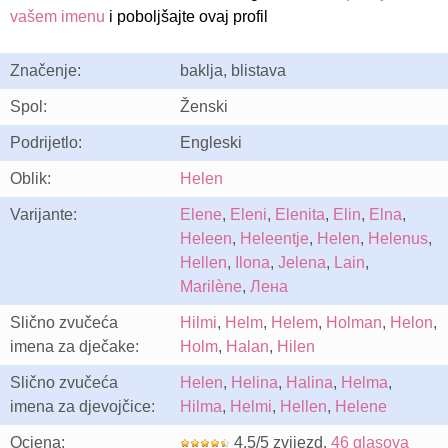
vašem imenu
i poboljšajte ovaj profil
Značenje:
baklja, blistava
Spol:
Ženski
Podrijetlo:
Engleski
Oblik:
Helen
Varijante:
Elene
,
Eleni
,
Elenita
,
Elin
,
Elna
,
Heleen
,
Heleentje
,
Helen
,
Helenus
,
Hellen
,
Ilona
,
Jelena
,
Lain
,
Marilène
,
Лена
Slično zvučeća
Hilmi
,
Helm
,
Helem
,
Holman
,
Helon
,
imena za dječake:
Holm
,
Halan
,
Hilen
Slično zvučeća
Helen
,
Helina
,
Halina
,
Helma
,
imena za djevojčice:
Hilma
,
Helmi
,
Hellen
,
Helene
Ocjena:
4.5/5 zvijezd.
46 glasova