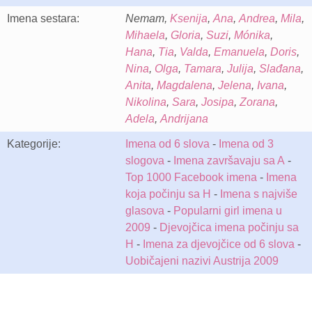
Imena sestara:
Nemam,
Ksenija
,
Ana
,
Andrea
,
Mila
,
Mihaela
,
Gloria
,
Suzi
,
Mónika
,
Hana
,
Tia
,
Valda
,
Emanuela
,
Doris
,
Nina
,
Olga
,
Tamara
,
Julija
,
Slađana
,
Anita
,
Magdalena
,
Jelena
,
Ivana
,
Nikolina
,
Sara
,
Josipa
,
Zorana
,
Adela
,
Andrijana
Kategorije:
Imena od 6 slova
-
Imena od 3
slogova
-
Imena završavaju sa A
-
Top 1000 Facebook imena
-
Imena
koja počinju sa H
-
Imena s najviše
glasova
-
Popularni girl imena u
2009
-
Djevojčica imena počinju sa
H
-
Imena za djevojčice od 6 slova
-
Uobičajeni nazivi Austrija 2009